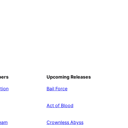
pers
Upcoming Releases
tion
Bail Force
Act of Blood
eam
Crownless Abyss