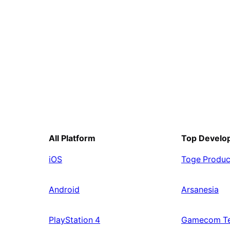
All Platform
Top Develo
iOS
Toge Produc
Android
Arsanesia
PlayStation 4
Gamecom T