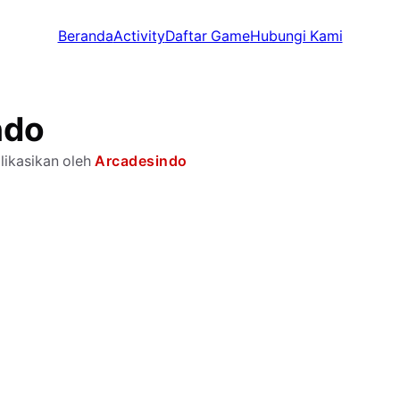
Beranda
Activity
Daftar Game
Hubungi Kami
ndo
likasikan oleh
Arcadesindo