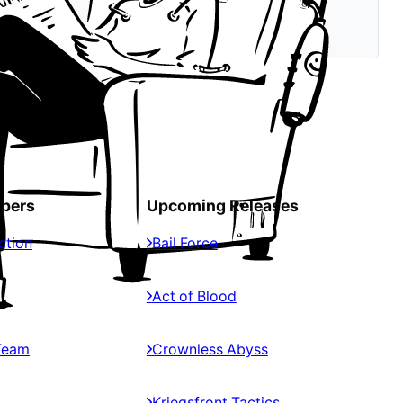
opers
Upcoming Releases
ction
Bail Force
Act of Blood
Team
Crownless Abyss
Kriegsfront Tactics