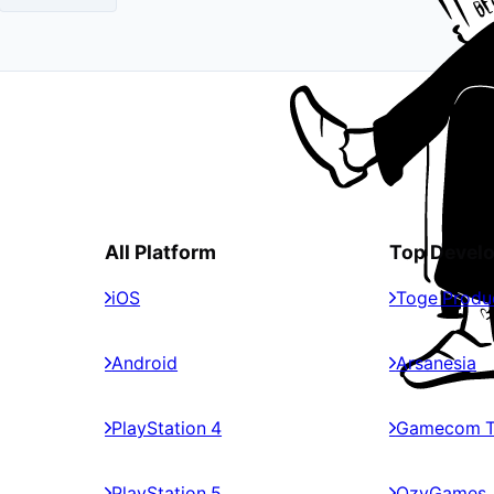
All Platform
Top Devel
iOS
Toge Produ
Android
Arsanesia
PlayStation 4
Gamecom 
PlayStation 5
OzyGames