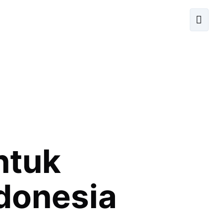
ntuk
donesia